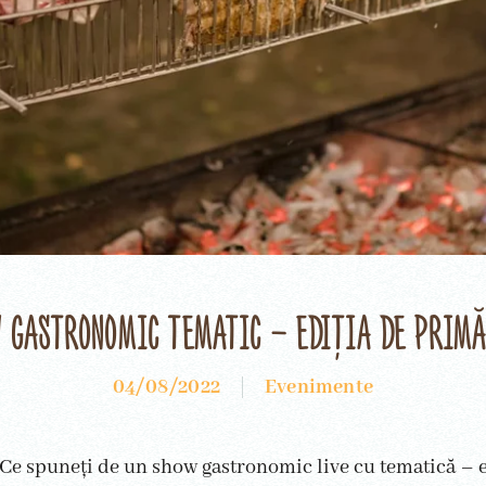
 gastronomic tematic – ediția de prim
04/08/2022
Evenimente
e spuneți de un show gastronomic live cu tematică – e