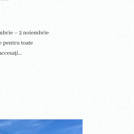
ombrie – 2 noiembrie
e pentru toate
ccesați...