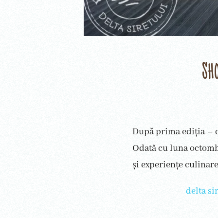
Sh
După prima ediția – c
Odată cu luna octombr
și experiențe culinare
delta si