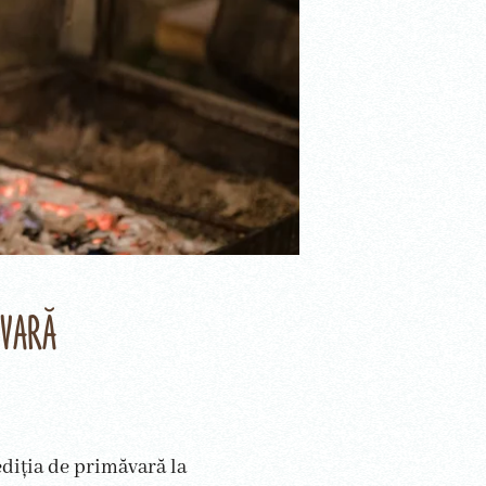
ăvară
diția de primăvară la