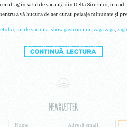
 cu drag în satul de vacanță din Delta Siretului, în cad
 pentru a vă bucura de aer curat, peisaje minunate și pre
retului
,
sat de vacanta
,
show gastronimic
,
zaga zaga
,
zaga
Continuă lectura
Newsletter