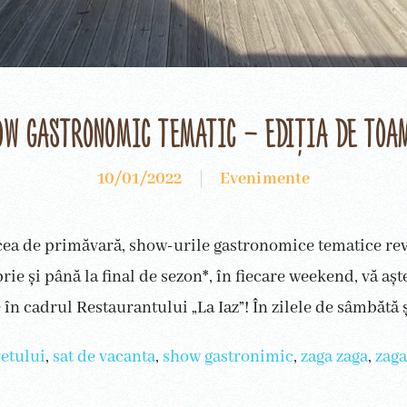
ow gastronomic tematic – ediția de toa
10/01/2022
Evenimente
ea de primăvară, show-urile gastronomice tematice rev
ie și până la final de sezon*, în fiecare weekend, vă aș
 în cadrul Restaurantului „La Iaz”! În zilele de sâmbătă ș
retului
,
sat de vacanta
,
show gastronimic
,
zaga zaga
,
zaga