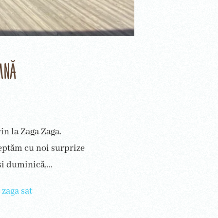
mnă
in la Zaga Zaga.
teptăm cu noi surprize
i duminică,...
 zaga sat