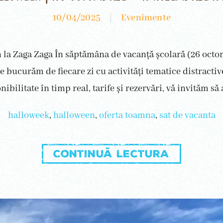
10/04/2025
Evenimente
 la Zaga Zaga În săptămâna de vacanță școlară (26 oct
e bucurăm de fiecare zi cu activități tematice distractiv
ibilitate în timp real, tarife și rezervări, vă invităm să a
halloweek
,
halloween
,
oferta toamna
,
sat de vacanta
Continuă lectura