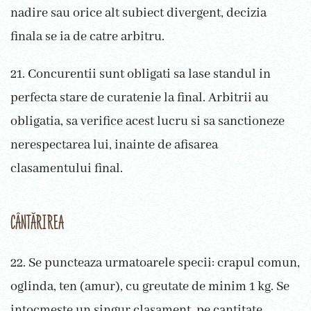
nadire sau orice alt subiect divergent, decizia
finala se ia de catre arbitru.
21. Concurentii sunt obligati sa lase standul in
perfecta stare de curatenie la final. Arbitrii au
obligatia, sa verifice acest lucru si sa sanctioneze
nerespectarea lui, inainte de afisarea
clasamentului final.
CÂNTĂRIREA
22. Se puncteaza urmatoarele specii: crapul comun,
oglinda, ten (amur), cu greutate de minim 1 kg. Se
intocmeste un singur clasament, pe cantitate.