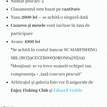
Număr pescari: 3
Clasamentul este bazat pe
cantitate
Taxa:
2000 lei
– se achită o singură dată
Cazarea și mesele
sunt incluse în taxa de
participare
Avans:
1000 lei
*Se achită în contul bancar SC MARFISHING
SRL (RO39CECEB00030RON0470319)
*Mențiuni: se va trece numele echipei sau
componența + „taxă concurs pescuit”
Arbitrajul și galeria foto vor fi asigurate de
Enjoy Fishing Club
și
Eduard Vrabie