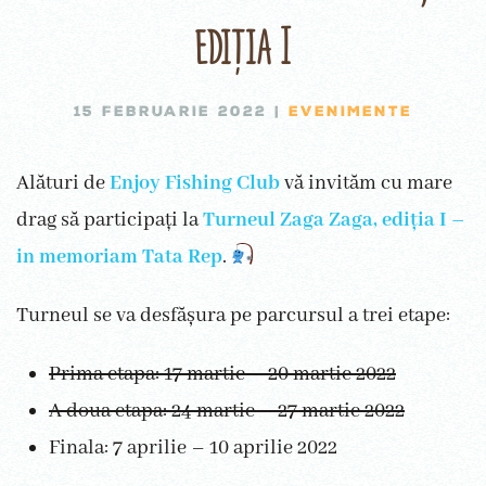
ediția I
15 FEBRUARIE 2022
|
EVENIMENTE
Alături de
Enjoy Fishing Club
vă invităm cu mare
drag să participați la
Turneul Zaga Zaga, ediția I –
in memoriam Tata Rep
.
Turneul se va desfășura pe parcursul a trei etape:
Prima etapa: 17 martie – 20 martie 2022
A doua etapa: 24 martie – 27 martie 2022
Finala: 7 aprilie – 10 aprilie 2022