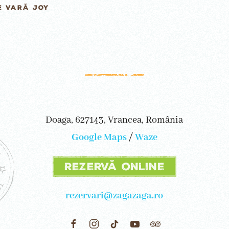
E VARĂ JOY
Doaga, 627143, Vrancea, România
Google Maps
/
Waze
Rezervă online
rezervari@zagazaga.ro