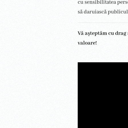
cu sensibilitatea pers
să daruiască publicul
Vă așteptăm cu drag 
valoare!