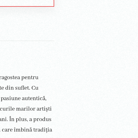
dragostea pentru
te din suflet. Cu
 pasiune autentică,
curile marilor artiști
ni. În plus, a produs
 care îmbină tradiția