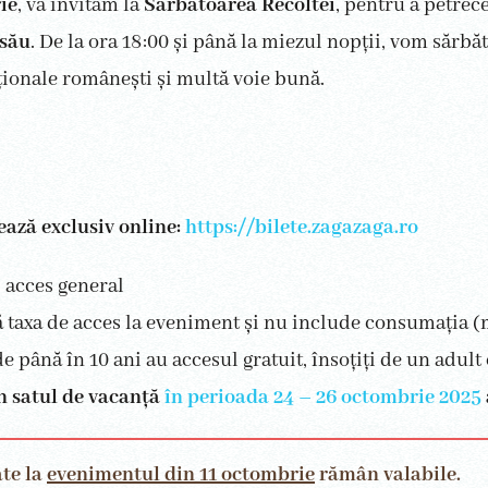
ie
, vă invităm la
Sărbătoarea Recoltei
, pentru a petrec
 său
. De la ora 18:00 și până la miezul nopții, vom sărb
iționale românești și multă voie bună.
ează exclusiv online:
https://bilete.zagazaga.ro
, acces general
ă taxa de acces la eveniment și nu include consumația (
e până în 10 ani au accesul gratuit, însoțiți de un adult 
în satul de vacanță
în perioada 24 – 26 octombrie 2025
ate la
evenimentul din 11 octombrie
rămân valabile.