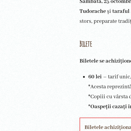
Sâmbătă, 25 octombr
Tudorache
și
taraful
stors, preparate trad
Bilete
Biletele se achizițion
60 lei
– tarif unic
*Acesta reprezint
*Copiii cu vârsta d
*
Oaspeții cazați 
Biletele achizițion