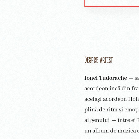
Despre artist
Ionel Tudorache
— sa
acordeon încă din frag
același acordeon Hohn
plină de ritm și emoți
ai genului — între ei
un album de muzică or