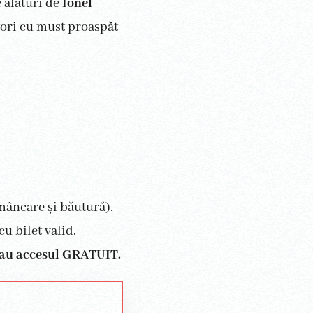
e alături de
Ionel
ători cu must proaspăt
mâncare și băutură).
cu bilet valid.
au accesul GRATUIT.