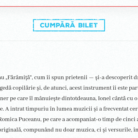
Cumpără bilet
u „Fărâmiță”, cum îi spun prietenii — și-a descoperit 
edă copilărie și, de atunci, acest instrument îi este par
er pe care îl mânuiește dintotdeauna, Ionel cântă cu o
e. A intrat timpuriu în lumea muzicii și a frecventat cer
 Romica Puceanu, pe care a acompaniat-o timp de cinci a
iginală, compunând nu doar muzica, ci și versurile, în