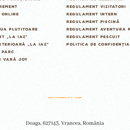
GREMENT
REGULAMENT VIZITATORI
 ONLINE
REGULAMENT INTERN
REGULAMENT PISCINĂ
UA PLUTITOARE
REGULAMENT AVENTURA 
T „LA IAZ”
REGULAMENT PESCUIT
XTERIOARĂ „LA IAZ”
POLITICA DE CONFIDENȚIA
 PARC
E VARĂ JOY
Doaga, 627143, Vrancea, România