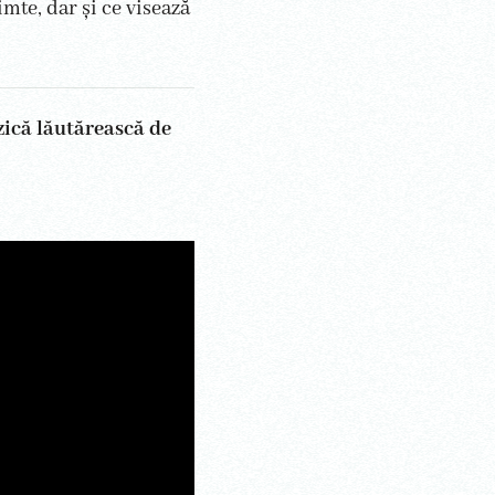
imte, dar și ce visează
zică lăutărească de