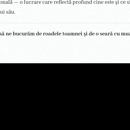
onală — o lucrare care reflectă profund cine este și ce s
ui său.
să ne bucurăm de roadele toamnei și de o seară cu mu