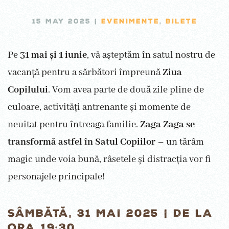
15 MAY 2025
|
EVENIMENTE
,
BILETE
Pe
31 mai și 1 iunie
, vă așteptăm în satul nostru de
vacanță pentru a sărbători împreună
Ziua
Copilului
. Vom avea parte de două zile pline de
culoare, activități antrenante și momente de
neuitat pentru întreaga familie.
Zaga Zaga se
transformă astfel în Satul Copiilor
– un tărâm
magic unde voia bună, râsetele și distracția vor fi
personajele principale!
SÂMBĂTĂ, 31 MAI 2025 | DE LA
ORA 19:30