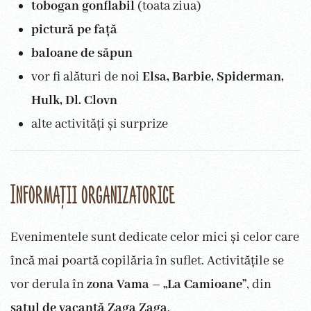
tobogan gonflabil
(toata ziua)
pictură pe față
baloane de săpun
vor fi alături de noi
Elsa, Barbie, Spiderman,
Hulk, Dl. Clovn
alte activități și surprize
Informații organizatorice
Evenimentele sunt dedicate celor mici și celor care
încă mai poartă copilăria în suflet. Activitățile se
vor derula în
zona Vama – „La Camioane”
, din
satul de vacanță Zaga Zaga
.