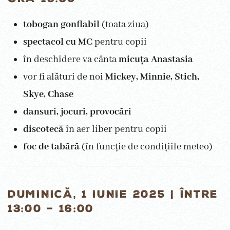
tobogan gonflabil
(toata ziua)
spectacol cu MC
pentru copii
în deschidere va cânta
micuța Anastasia
vor fi alături de noi
Mickey, Minnie, Stich,
Skye, Chase
dansuri, jocuri, provocări
discotecă
în aer liber pentru copii
foc de tabără
(în funcție de condițiile meteo)
DUMINICĂ, 1 IUNIE 2025 | ÎNTRE
13:00 – 16:00