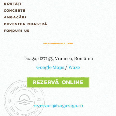
NOUTĂȚI
CONCERTE
ANGAJĂRI
POVESTEA NOASTRĂ
FONDURI UE
Doaga, 627143, Vrancea, România
Google Maps
/
Waze
Rezervă online
rezervari@zagazaga.ro