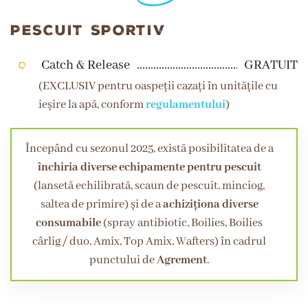
PESCUIT SPORTIV
Catch & Release
GRATUIT
(EXCLUSIV pentru oaspeții cazați în unitățile cu
ieșire la apă, conform
regulamentului
)
Începând cu sezonul 2025, există posibilitatea de a
închiria diverse echipamente pentru pescuit
(lansetă echilibrată, scaun de pescuit, minciog,
saltea de primire) și de a
achiziționa diverse
consumabile
(spray antibiotic, Boilies, Boilies
cârlig / duo, Amix, Top Amix, Wafters) în cadrul
punctului de
Agrement
.