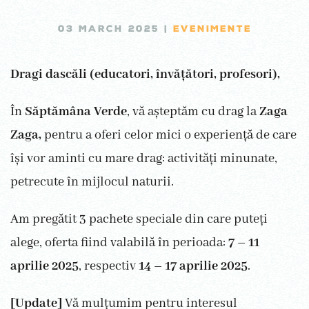
03 MARCH 2025
|
EVENIMENTE
Dragi dascăli (educatori, învățători, profesori),
În
Săptămâna Verde
, vă așteptăm cu drag la
Zaga
Zaga,
pentru a oferi celor mici o experiență de care
își vor aminti cu mare drag: activități minunate,
petrecute în mijlocul naturii.
Am pregătit 3 pachete speciale din care puteți
alege, oferta fiind valabilă în perioada:
7 – 11
aprilie 2025
, respectiv
14 – 17 aprilie 2025
.
[Update]
Vă mulțumim pentru interesul