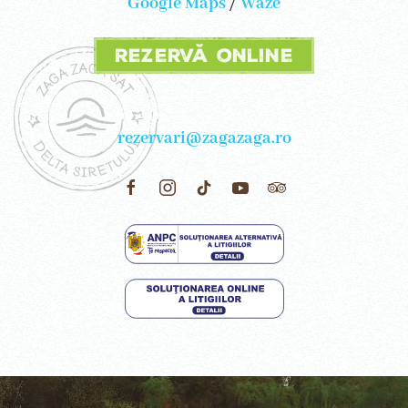
Google Maps
/
Waze
Rezervă online
rezervari@zagazaga.ro