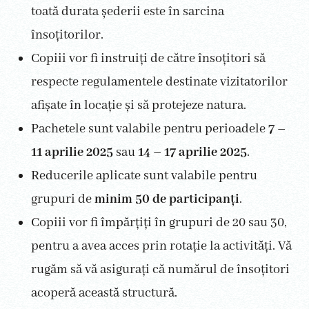
toată durata șederii este în sarcina
însoțitorilor.
Copiii vor fi instruiți de către însoțitori să
respecte regulamentele destinate vizitatorilor
afișate în locație și să protejeze natura.
Pachetele sunt valabile pentru perioadele
7 –
11 aprilie 2025
sau
14 – 17 aprilie 2025
.
Reducerile aplicate sunt valabile pentru
grupuri de
minim 50 de participanți
.
Copiii vor fi împărțiți în grupuri de 20 sau 30,
pentru a avea acces prin rotație la activități. Vă
rugăm să vă asigurați că numărul de însoțitori
acoperă această structură.