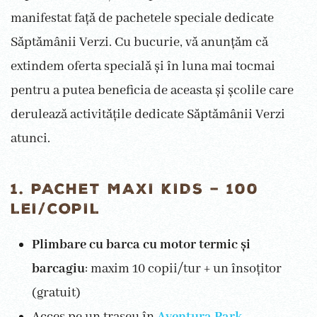
manifestat față de pachetele speciale dedicate
Săptămânii Verzi. Cu bucurie, vă anunțăm că
extindem oferta specială și în luna mai tocmai
pentru a putea beneficia de aceasta și școlile care
derulează activitățile dedicate Săptămânii Verzi
atunci.
1. PACHET MAXI KIDS – 100
LEI/COPIL
Plimbare cu barca cu motor termic și
barcagiu
: maxim 10 copii/tur + un însoțitor
(gratuit)
Acces pe un traseu în
Aventura Park