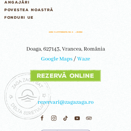
ANGAJĂRI
POVESTEA NOASTRĂ
FONDURI UE
Doaga, 627143, Vrancea, România
Google Maps
/
Waze
Rezervă online
rezervari@zagazaga.ro