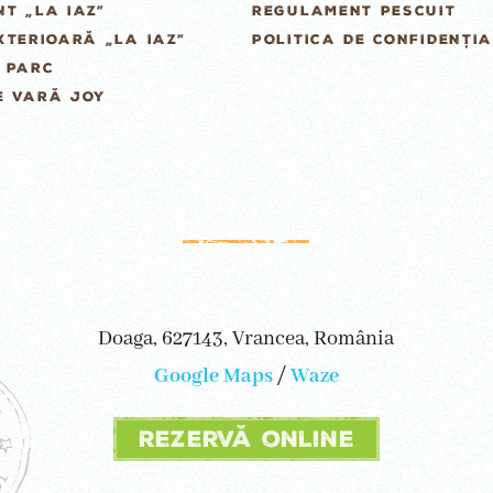
T „LA IAZ”
REGULAMENT PESCUIT
XTERIOARĂ „LA IAZ”
POLITICA DE CONFIDENȚIA
 PARC
E VARĂ JOY
Doaga, 627143, Vrancea, România
Google Maps
/
Waze
Rezervă online