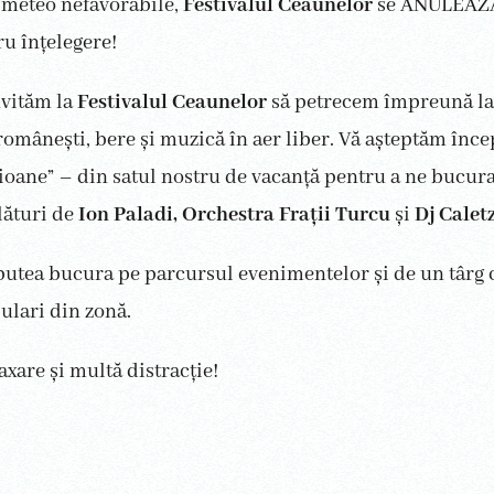
 meteo nefavorabile,
Festivalul Ceaunelor
se ANULEAZ
u înțelegere!
nvităm la
Festivalul Ceaunelor
să petrecem împreună l
românești, bere și muzică în aer liber. Vă așteptăm în
oane” – din satul nostru de vacanță pentru a ne bucur
lături de
Ion Paladi, Orchestra Frații Turcu
și
Dj Calet
putea bucura pe parcursul evenimentelor și de un târg c
ulari din zonă.
axare și multă distracție!