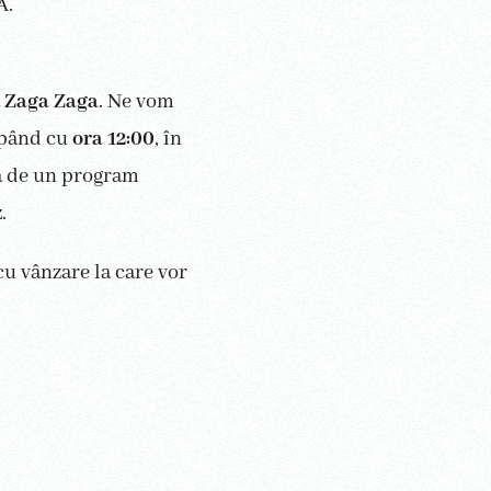
Ă.
a
Zaga Zaga
. Ne vom
cepând cu
ora 12:00
, în
a de un program
z
.
u vânzare la care vor