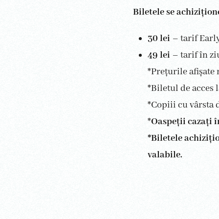
Biletele se achizițio
30 lei
– tarif Earl
49 lei
– tarif în z
*Prețurile afișate
*Biletul de acces
*Copiii cu vârsta d
*
Oaspeții cazați 
*Biletele achiziț
valabile.