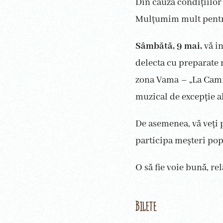
Din cauza condițiilor
Mulțumim mult pentr
Sâmbătă, 9 mai,
vă i
delecta cu preparate 
zona Vama – „La Cami
muzical de excepție a
De asemenea, vă veți 
participa meșteri pop
O să fie voie bună, rel
Bilete