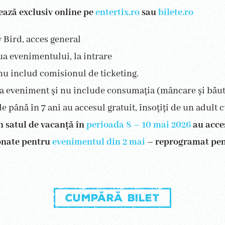
nează exclusiv online pe
entertix.ro
sau
bilete.ro
y Bird, acces general
iua evenimentului, la intrare
 nu includ comisionul de ticketing.
 la eveniment și nu include consumația (mâncare și băut
e până în 7 ani au accesul gratuit, însoțiți de un adult c
în satul de vacanță în
perioada 8 – 10 mai 2026
au acce
ionate pentru
evenimentul din 2 mai
– reprogramat pen
Cumpără bilet