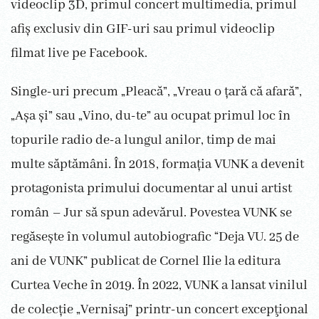
videoclip 3D, primul concert multimedia, primul
afiș exclusiv din GIF-uri sau primul videoclip
filmat live pe Facebook.
Single-uri precum „Pleacă”, „Vreau o țară că afară”,
„Așa și” sau „Vino, du-te” au ocupat primul loc în
topurile radio de-a lungul anilor, timp de mai
multe săptămâni. În 2018, formația VUNK a devenit
protagonista primului documentar al unui artist
român – Jur să spun adevărul. Povestea VUNK se
regăsește în volumul autobiografic “Deja VU. 25 de
ani de VUNK” publicat de Cornel Ilie la editura
Curtea Veche în 2019. În 2022, VUNK a lansat vinilul
de colecție „Vernisaj” printr-un concert excepţional