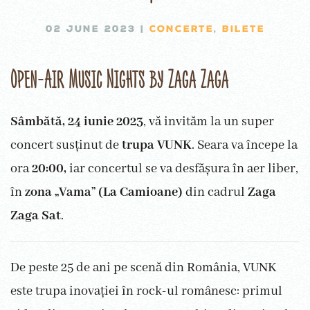
02 JUNE 2023
|
CONCERTE
,
BILETE
Open-Air Music Nights by Zaga Zaga
Sâmbătă, 24 iunie 2023
, vă invităm la un super
concert susținut de
trupa VUNK
. Seara va începe la
ora
20:00,
iar concertul se va desfășura în aer liber,
în
zona „Vama” (La Camioane)
din cadrul
Zaga
Zaga Sat
.
De peste 25 de ani pe scenă din România, VUNK
este trupa inovației în rock-ul românesc: primul