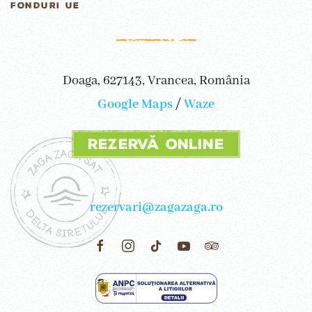
FONDURI UE
Doaga, 627143, Vrancea, România
Google Maps
/
Waze
Rezervă online
rezervari@zagazaga.ro