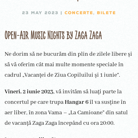
23 MAY 2023
|
CONCERTE
,
BILETE
Open-Air Music Nights by Zaga Zaga
Ne dorim să ne bucurăm din plin de zilele libere și
să vă oferim cât mai multe momente speciale în
cadrul „Vacanței de Ziua Copiluilui și 1 iunie”.
Vineri, 2 iunie 2023
, vă invităm să luați parte la
concertul pe care trupa
Hangar 6
îl va susține în
aer liber, în zona Vama – „La Camioane” din satul
de vacanță Zaga Zaga începând cu ora 20:00.