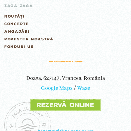
ZAGA ZAGA
NOUTĂȚI
CONCERTE
ANGAJĂRI
POVESTEA NOASTRĂ
FONDURI UE
Doaga, 627143, Vrancea, România
Google Maps
/
Waze
Rezervă online