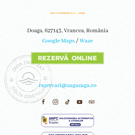
Doaga, 627143, Vrancea, România
Google Maps
/
Waze
Rezervă online
rezervari@zagazaga.ro