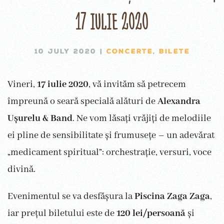
17 iulie 2020
10 JULY 2020
|
CONCERTE
,
BILETE
Vineri,
17 iulie 2020
, vă invităm să petrecem
împreună o seară specială alături de
Alexandra
Ușurelu & Band
. Ne vom lăsați vrăjiți de melodiile
ei pline de sensibilitate și frumusețe – un adevărat
„medicament spiritual”: orchestrație, versuri, voce
divină.
Evenimentul se va desfășura la
Piscina Zaga Zaga
,
iar prețul biletului este de
120 lei/persoană
și