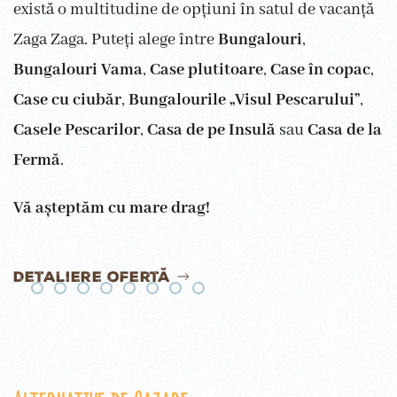
e
xistă o multitudine de opțiuni în
satul de vacanță
Zaga Zaga. Puteți alege între
Bungalouri
,
Bungalouri Vama
,
Case plutitoare
,
Case în copac
,
Case cu ciubăr
,
Bungalourile „Visul Pescarului”
,
Casele Pescarilor
,
Casa de pe Insulă
sau
Casa de la
Fermă
.
Vă așteptăm cu mare drag!
Detaliere ofertă